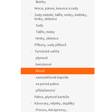
likérky
Hrnce, pánve, konvice a sady
Sady nádobí, talíře, misky, kelímky,
hrnky, sklenice
Sady
Talíře, misky
Hrnky, sklenice
Příbory, sady příborů
Turistické vařiče
plynové
benzinové
lihové
samoohřevné kapstle
na pevná paliva
příslušenství
Palivo, plynové kartuše
Kávovary, mlýnky, doplňky
Presso, Aeropressy...