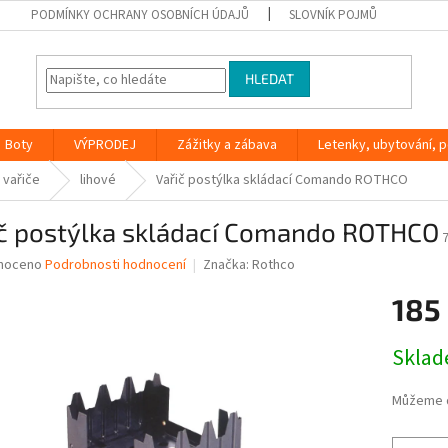
PODMÍNKY OCHRANY OSOBNÍCH ÚDAJŮ
SLOVNÍK POJMŮ
HLEDAT
Boty
VÝPRODEJ
Zážitky a zábava
Letenky, ubytování, po
 vařiče
lihové
Vařič postýlka skládací Comando ROTHCO
ič postýlka skládací Comando ROTHCO
né
noceno
Podrobnosti hodnocení
Značka:
Rothco
ní
185
u
Měrná
Skla
cena:
ek.
Můžeme d