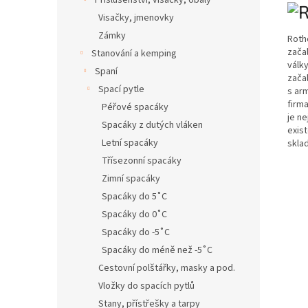
Příslušenství, visačky, obaly
Visačky, jmenovky
Zámky
Roth
zača
Stanování a kemping
válk
Spaní
zača
Spací pytle
s ar
firm
Péřové spacáky
je n
Spacáky z dutých vláken
exis
Letní spacáky
skla
Třísezonní spacáky
Zimní spacáky
Spacáky do 5˚C
Spacáky do 0˚C
Spacáky do -5˚C
Spacáky do méně než -5˚C
Cestovní polštářky, masky a pod.
Vložky do spacích pytlů
Stany, přístřešky a tarpy