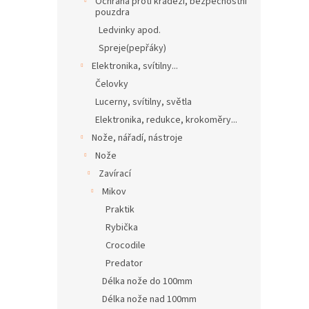
Ochrana proti krádeži, bezpečnostní
pouzdra
Ledvinky apod.
Spreje(pepřáky)
Elektronika, svítilny...
Čelovky
Lucerny, svítilny, světla
Elektronika, redukce, krokoměry...
Nože, nářadí, nástroje
Nože
Zavírací
Mikov
Praktik
Rybička
Crocodile
Predator
Délka nože do 100mm
Délka nože nad 100mm