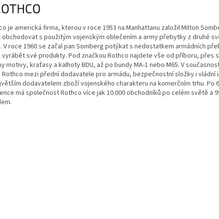
co je americká firma, kterou v roce 1953 na Manhattanu založil Milton Somb
l obchodovat s použitým vojenským oblečením a army přebytky z druhé s
y. V roce 1960 se začal pan Somberg potýkat s nedostatkem armádních pře
l vyrábět své produkty. Pod značkou Rothco najdete vše od příboru, přes s
my motivy, kraťasy a kalhoty BDU, až po bundy MA-1 nebo M65. V současnosti
a Rothco mezi přední dodavatele pro armádu, bezpečnostní složky i vládní i
ejvětším dodavatelem zboží vojenského charakteru na komerčním trhu. Po 6
tence má společnost Rothco více jak 10.000 obchodníků po celém světě a 
dem.