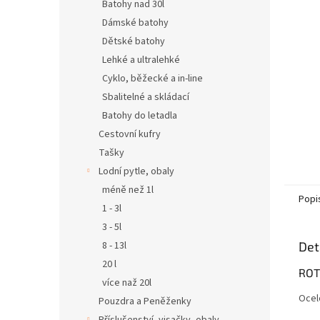
n
Batohy nad 30l
e
Dámské batohy
l
Dětské batohy
Lehké a ultralehké
Cyklo, běžecké a in-line
Sbalitelné a skládací
Batohy do letadla
Cestovní kufry
Tašky
Lodní pytle, obaly
méně než 1l
Popi
1 - 3l
3 - 5l
8 - 13l
Det
20 l
ROT
více naž 20l
Ocelo
Pouzdra a Peněženky