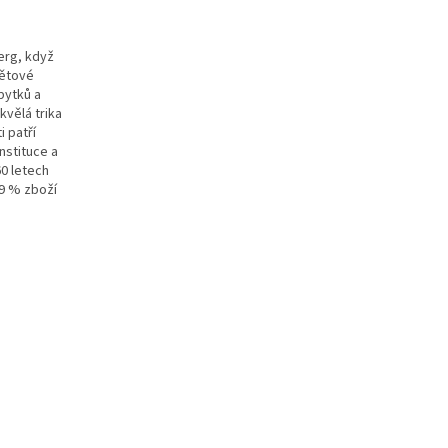
erg, když
větové
bytků a
kvělá trika
 patří
nstituce a
0 letech
99 % zboží