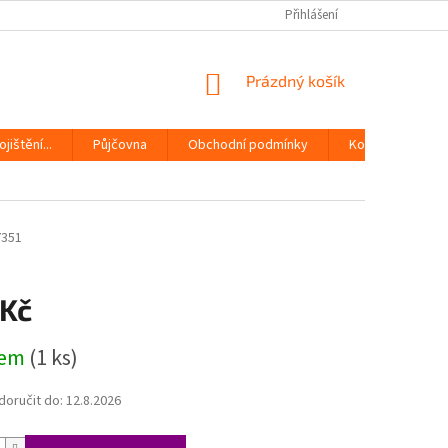
Přihlášení
NÁKUPNÍ
Prázdný košík
KOŠÍK
jištění...
Půjčovna
Obchodní podmínky
Kontakty
7351
 Kč
dem
(1 ks)
oručit do:
12.8.2026