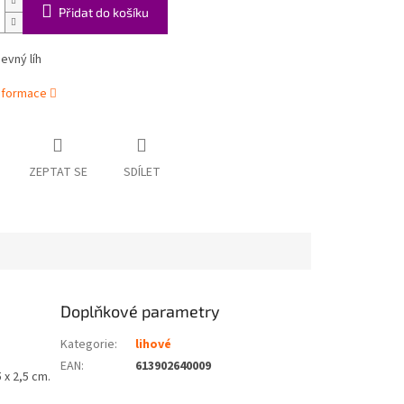
Přidat do košíku
pevný líh
informace
ZEPTAT SE
SDÍLET
Doplňkové parametry
Kategorie
:
lihové
EAN
:
613902640009
 x 2,5 cm.