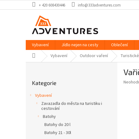
Přejít
+ 420 608430446
info@333adventures.com
na
obsah
Vybavení
Jídlo nejen na cesty
Oblečení
Domů
Vybavení
Outdoor vaření
Turistické
P
Vař
o
Přeskočit
s
Průměr
Neohod
Kategorie
kategorie
t
hodnoce
r
produkt
Vybavení
a
je
Zavazadla do města na turistiku i
0,0
n
cestování
z
n
Batohy
5
í
hvězdič
Batohy do 20 l
p
Batohy 21 - 30l
a