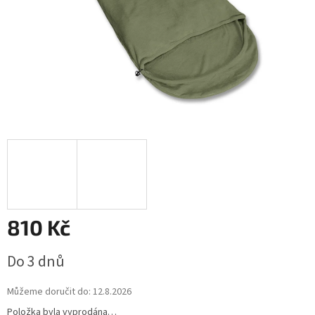
810 Kč
Měrná
Do 3 dnů
cena:
Můžeme doručit do:
12.8.2026
Položka byla vyprodána…