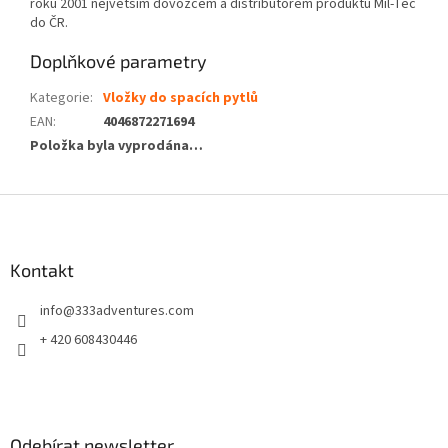
roku 2001 největším dovozcem a distributorem produktů Mil-Tec
do ČR.
Doplňkové parametry
Kategorie
:
Vložky do spacích pytlů
EAN
:
4046872271694
Položka byla vyprodána…
Z
á
p
a
Kontakt
t
info
@
333adventures.com
í
+ 420 608430446
Odebírat newsletter