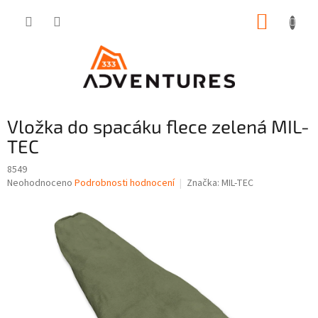
Přejít
NÁKUP
na
obsah
KOŠÍK
Vložka do spacáku flece zelená MIL-
TEC
8549
Průměrné
Neohodnoceno
Podrobnosti hodnocení
Značka:
MIL-TEC
hodnocení
produktu
je
0,0
z
5
hvězdiček.