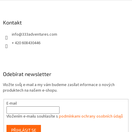
Z
á
p
a
Kontakt
t
info
@
333adventures.com
í
+ 420 608430446
Odebírat newsletter
Vložte svůj e-mail a my vám budeme zasílat informace o nových
produktech na našem e-shopu.
E-mail
Vložením e-mailu souhlasíte s
podmínkami ochrany osobních údajů
PŘIHLÁSIT SE