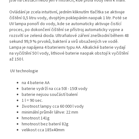
jste na cestách nebo jen v místech, kde pitná vody není k mání.
Ovládání je zcela intuitivní, jedním kliknutím tlačítka se aktivuje
čištění 0,5 litru vody, dvojitým poklepáním naopak 1 litr. Poté se
UV lampa ponoří do vody, kde se automaticky aktivuje čistící
proces, po dokončení čištění se přístroj automaticky vypne a
rozsvítí se zelená dioda. Ultrafialové záření zneškodní během 48
sekund 99,9 % prvoků, bakterií a virů obsažených ve vodě.
Lampa je napájena 4 bateriemi typu AA. Alkalické baterie vydají
na vyčištění 50 l vody, lithiové baterie naopak obstojí k vyčištění
až 150 l.
UV technologie
na 4 baterie AA
baterie vydrží na cca 50l - 150l vody
baterie nejsou součástí balení
1 l = 90 sec.
životnost lampy cca 60 000 l vody
minimální průměr láhve: 22 mm
hmotnost 141g
hmotnost bez baterií 82g
velikost cca 185x40mm