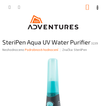
Přejít
NÁKUP
na
obsah
KOŠÍK
SteriPen Aqua UV Water Purifier
3239
Průměrné
Neohodnoceno
Podrobnosti hodnocení
Značka:
SterilPen
hodnocení
produktu
je
0,0
z
5
hvězdiček.