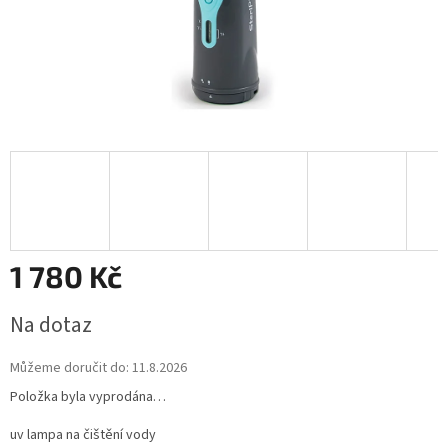
1 780 Kč
Měrná
Na dotaz
cena:
Můžeme doručit do:
11.8.2026
Položka byla vyprodána…
uv lampa na čištění vody