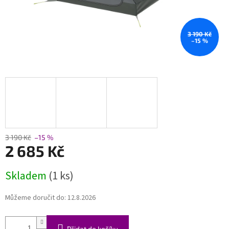
3 190 Kč
–15 %
3 190 Kč
–15 %
2 685 Kč
Měrná
Skladem
(1 ks)
cena:
Můžeme doručit do:
12.8.2026
Přidat do košíku