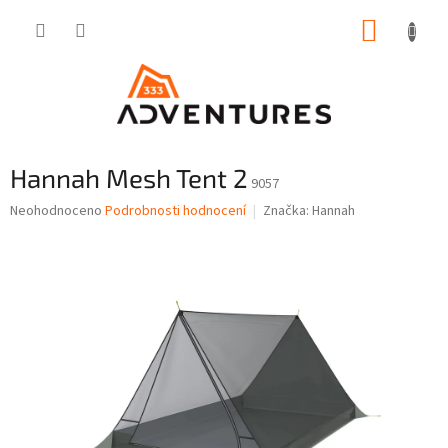
Přejít
NÁKUP
na
obsah
KOŠÍK
Hannah Mesh Tent 2
9057
Průměrné
Neohodnoceno
Podrobnosti hodnocení
Značka:
Hannah
hodnocení
produktu
je
0,0
z
5
hvězdiček.