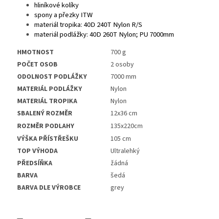
hliníkové kolíky
spony a přezky ITW
materiál tropika: 40D 240T Nylon R/S
materiál podlážky: 40D 260T Nylon; PU 7000mm
HMOTNOST
700 g
POČET OSOB
2 osoby
ODOLNOST PODLÁŽKY
7000 mm
MATERIÁL PODLÁŽKY
Nylon
MATERIÁL TROPIKA
Nylon
SBALENÝ ROZMĚR
12x36 cm
ROZMĚR PODLAHY
135x220cm
VÝŠKA PŘÍSTŘEŠKU
105 cm
TOP VÝHODA
Ultralehký
PŘEDSÍŇKA
žádná
BARVA
šedá
BARVA DLE VÝROBCE
grey