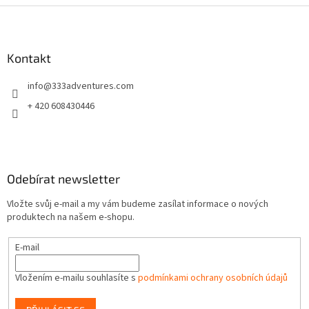
Z
á
p
a
Kontakt
t
info
@
333adventures.com
í
+ 420 608430446
Odebírat newsletter
Vložte svůj e-mail a my vám budeme zasílat informace o nových
produktech na našem e-shopu.
E-mail
Vložením e-mailu souhlasíte s
podmínkami ochrany osobních údajů