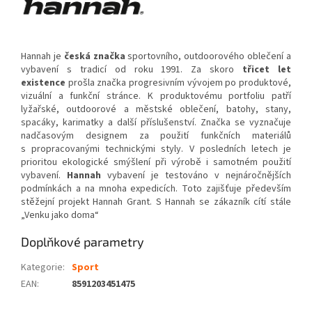
Hannah je
česká značka
sportovního, outdoorového oblečení a
vybavení s tradicí od roku 1991. Za skoro
třicet let
existence
prošla značka progresivním vývojem po produktové,
vizuální a funkční stránce. K produktovému portfoliu patří
lyžařské, outdoorové a městské oblečení, batohy, stany,
spacáky, karimatky a další příslušenství. Značka se vyznačuje
nadčasovým designem za použití funkčních materiálů
s propracovanými technickými styly. V posledních letech je
prioritou ekologické smýšlení při výrobě i samotném použití
vybavení.
Hannah
vybavení je testováno v nejnáročnějších
podmínkách a na mnoha expedicích. Toto zajišťuje především
stěžejní projekt Hannah Grant. S Hannah se zákazník cítí stále
„Venku jako doma“
Doplňkové parametry
Kategorie
:
Sport
EAN
:
8591203451475