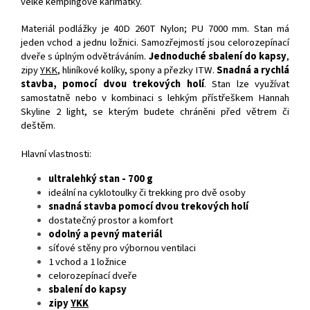
velké kempingové karimatky.
Materiál podlážky je 40D 260T Nylon; PU 7000 mm. Stan má
jeden vchod a jednu ložnici. Samozřejmostí jsou celorozepínací
dveře s úplným odvětráváním.
Jednoduché sbalení do kapsy
,
zipy
YKK
, hliníkové kolíky, spony a přezky ITW.
Snadná a rychlá
stavba, pomocí dvou trekových holí
. Stan lze využívat
samostatně nebo v kombinaci s lehkým přístřeškem Hannah
Skyline 2 light, se kterým budete chráněni před větrem či
deštěm.
Hlavní vlastnosti:
ultralehký stan - 700 g
ideální na cyklotoulky či trekking pro dvě osoby
snadná stavba pomocí dvou trekových holí
dostatečný prostor a komfort
odolný a pevný materiál
síťové stěny pro výbornou ventilaci
1 vchod a 1 ložnice
celorozepínací dveře
sbalení do kapsy
zipy
YKK