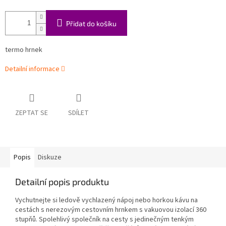
Přidat do košíku
termo hrnek
Detailní informace
ZEPTAT SE
SDÍLET
Popis
Diskuze
Detailní popis produktu
Vychutnejte si ledově vychlazený nápoj nebo horkou kávu na
cestách s nerezovým cestovním hrnkem s vakuovou izolací 360
stupňů. Spolehlivý společník na cesty s jedinečným tenkým