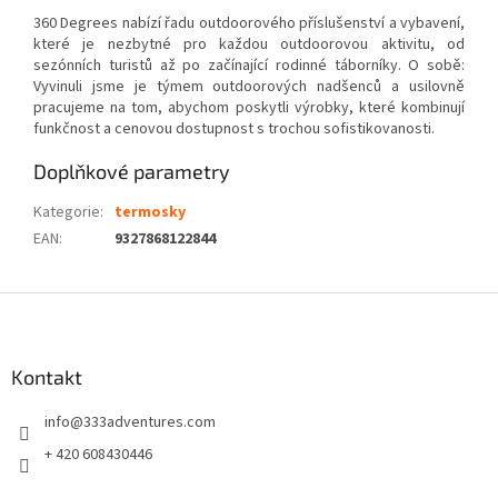
360 Degrees nabízí řadu outdoorového příslušenství a vybavení,
které je nezbytné pro každou outdoorovou aktivitu, od
sezónních turistů až po začínající rodinné táborníky. O sobě:
Vyvinuli jsme je týmem outdoorových nadšenců a usilovně
pracujeme na tom, abychom poskytli výrobky, které kombinují
funkčnost a cenovou dostupnost s trochou sofistikovanosti.
Doplňkové parametry
Kategorie
:
termosky
EAN
:
9327868122844
Z
á
p
a
Kontakt
t
info
@
333adventures.com
í
+ 420 608430446