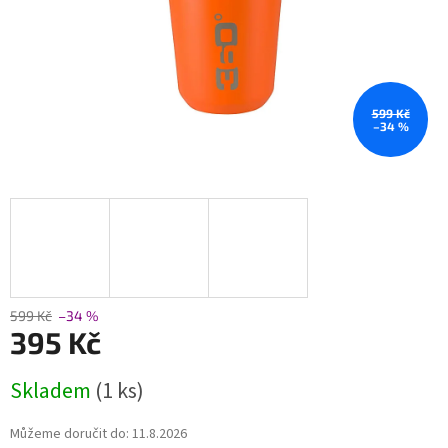
599 Kč
–34 %
599 Kč
–34 %
395 Kč
Měrná
Skladem
(1 ks)
cena:
Můžeme doručit do:
11.8.2026