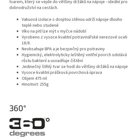
tvarem, který se vejde do většiny držáků na nápoje - ideální pro
dobrodružství na cestách.
Vakuová izolace s dvojitou stěnou udrží nápoje dlouho
teplé nebo studené
Víko na pití lze mýt v myčce nádobí
Vyrobeno z vysoce kvalitní potravinářské nerezové oceli
18/8.
Neobsahuje BPA a je bezpečný pro potraviny
Hygienický, elektrolyticky leštěný vnitřní povrch odolává
růstu bakterií a usnadňuje čištění
Jedinečný štíhlý tvar se hodí do většiny držáků na nápoje
Vysoce kvalitní prášková povrchová úprava
Objem 475 ml
Hmotnot: 255g
360°