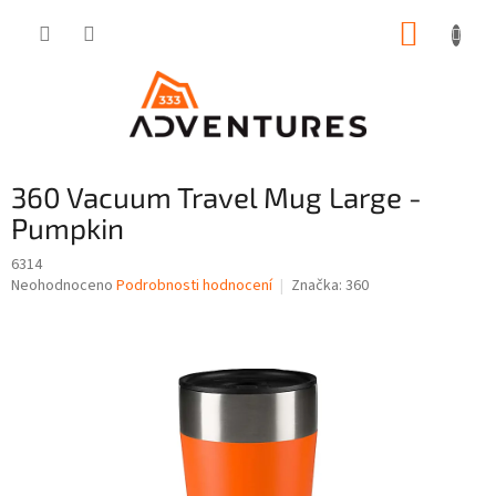
Přejít
NÁKUP
na
obsah
KOŠÍK
360 Vacuum Travel Mug Large -
Pumpkin
6314
Průměrné
Neohodnoceno
Podrobnosti hodnocení
Značka:
360
hodnocení
produktu
je
0,0
z
5
hvězdiček.