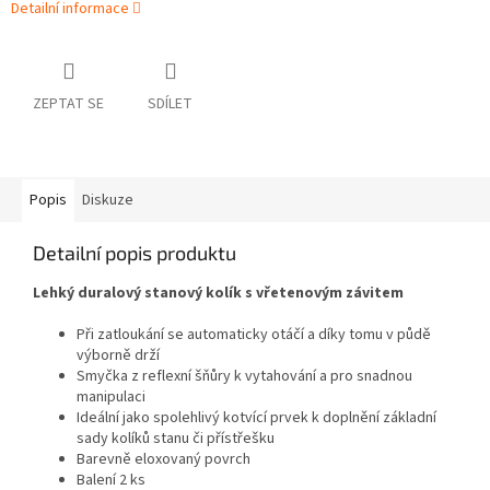
Detailní informace
ZEPTAT SE
SDÍLET
Popis
Diskuze
Detailní popis produktu
Lehký duralový stanový kolík s vřetenovým závitem
Při zatloukání se automaticky otáčí a díky tomu v půdě
výborně drží
Smyčka z reflexní šňůry k vytahování a pro snadnou
manipulaci
Ideální jako spolehlivý kotvící prvek k doplnění základní
sady kolíků stanu či přístřešku
Barevně eloxovaný povrch
Balení 2 ks