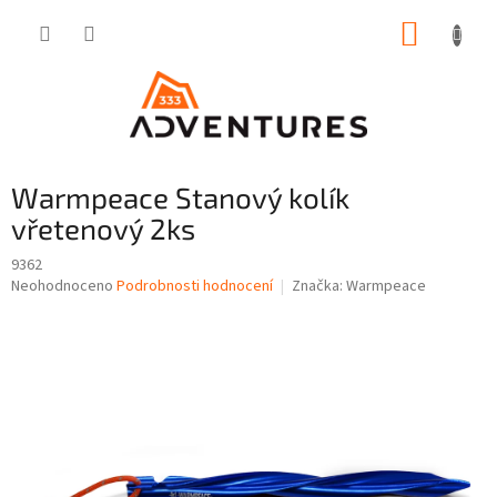
Přejít
NÁKUP
na
obsah
KOŠÍK
Warmpeace Stanový kolík
vřetenový 2ks
9362
Průměrné
Neohodnoceno
Podrobnosti hodnocení
Značka:
Warmpeace
hodnocení
produktu
je
0,0
z
5
hvězdiček.