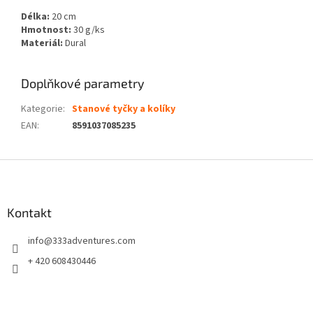
Délka:
20 cm
Hmotnost:
30 g/ks
Materiál:
Dural
Doplňkové parametry
Kategorie
:
Stanové tyčky a kolíky
EAN
:
8591037085235
Z
á
p
a
Kontakt
t
info
@
333adventures.com
í
+ 420 608430446