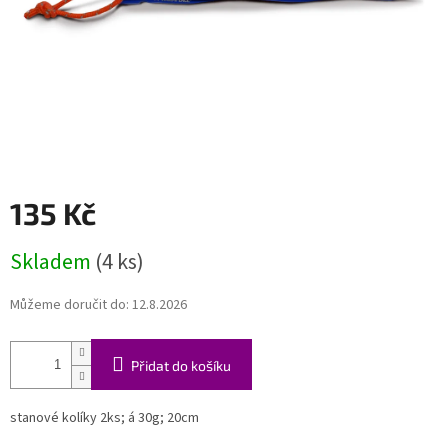
135 Kč
Měrná
Skladem
(4 ks)
cena:
Můžeme doručit do:
12.8.2026
Přidat do košíku
stanové kolíky 2ks; á 30g; 20cm