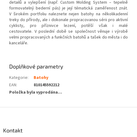
detailů a vylepšení (např. Custom Molding System – tepelně
formovatelný bederní pás) je její tématická zaměřenost znát.
V širokém portfoliu naleznete nejen batohy na několikadenní
treky do přírody, ale i dokonale propracovanou sérii pro aktivní
cyklisty, pro příznivce lezení, potěší však i malé
cestovatele. V poslední době se společnost věnuje i výrobě
velmi propracovaných a funkčních batohů a tašek do města i do
kanceláře.
Doplňkové parametry
Kategorie
:
Batohy
EAN
:
810145592212
Položka byla vyprodána…
Z
á
p
a
Kontakt