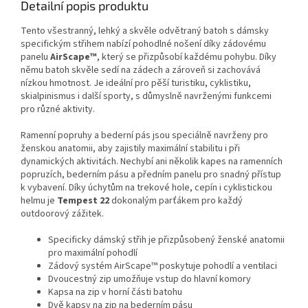
Detailní popis produktu
Tento všestranný, lehký a skvěle odvětraný batoh s dámsky
specifickým střihem nabízí pohodlné nošení díky zádovému
panelu
AirScape™
, který se přizpůsobí každému pohybu. Díky
němu batoh skvěle sedí na zádech a zároveň si zachovává
nízkou hmotnost. Je ideální pro pěší turistiku, cyklistiku,
skialpinismus i další sporty, s důmyslně navrženými funkcemi
pro různé aktivity.
Ramenní popruhy a bederní pás jsou speciálně navrženy pro
ženskou anatomii, aby zajistily maximální stabilitu i při
dynamických aktivitách. Nechybí ani několik kapes na ramenních
popruzích, bederním pásu a předním panelu pro snadný přístup
k vybavení. Díky úchytům na trekové hole, cepín i cyklistickou
helmu je
Tempest 22
dokonalým parťákem pro každý
outdoorový zážitek.
Specificky dámský střih je přizpůsobený ženské anatomii
pro maximální pohodlí
Zádový systém AirScape™ poskytuje pohodlí a ventilaci
Dvoucestný zip umožňuje vstup do hlavní komory
Kapsa na zip v horní části batohu
Dvě kapsy na zip na bederním pásu