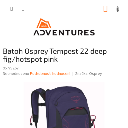
Přejít
NÁKUP
na
obsah
KOŠÍK
Batoh Osprey Tempest 22 deep
fig/hotspot pink
957/S267
Průměrné
Neohodnoceno
Podrobnosti hodnocení
Značka:
Osprey
hodnocení
produktu
je
0,0
z
5
hvězdiček.