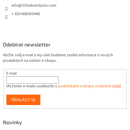
t
info
@
333adventures.com
í
+ 420 608430446
Odebírat newsletter
Vložte svůj e-mail a my vám budeme zasílat informace o nových
produktech na našem e-shopu.
E-mail
Vložením e-mailu souhlasíte s
podmínkami ochrany osobních údajů
PŘIHLÁSIT SE
Novinky