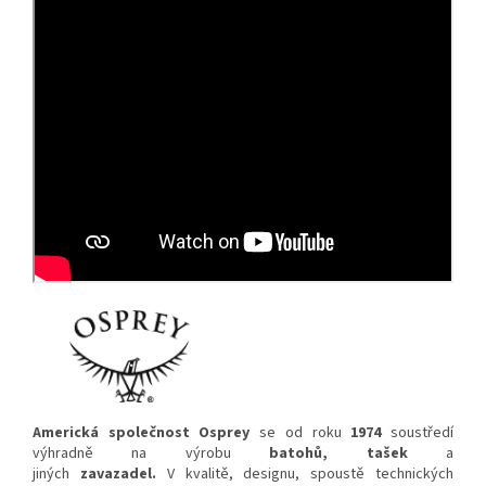
Americká společnost Osprey
se od roku
1974
soustředí
výhradně na výrobu
batohů, tašek
a
jiných
zavazadel.
V kvalitě, designu, spoustě technických