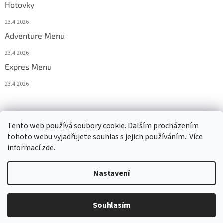
Hotovky
23.4.2026
Adventure Menu
23.4.2026
Expres Menu
23.4.2026
event333
Tento web používá soubory cookie. Dalším procházením
tohoto webu vyjadřujete souhlas s jejich používáním.. Více
informací
zde
.
Vytvořil Shoptet
Nastavení
Copyright 2026
www.333adventures.com
. Všechna práva
Souhlasím
vyhrazena.