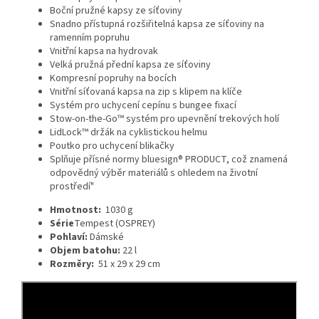
Boční pružné kapsy ze síťoviny
Snadno přístupná rozšiřitelná kapsa ze síťoviny na
ramenním popruhu
Vnitřní kapsa na hydrovak
Velká pružná přední kapsa ze síťoviny
Kompresní popruhy na bocích
Vnitřní síťovaná kapsa na zip s klipem na klíče
Systém pro uchycení cepínu s bungee fixací
Stow-on-the-Go™ systém pro upevnění trekových holí
LidLock™ držák na cyklistickou helmu
Poutko pro uchycení blikačky
Splňuje přísné normy bluesign® PRODUCT, což znamená
odpovědný výběr materiálů s ohledem na životní
prostředí"
Hmotnost:
1030 g
Série
Tempest (OSPREY)
Pohlaví:
Dámské
Objem batohu:
22 l
Rozměry:
51 x 29 x 29 cm