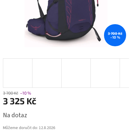
3 700 Kč
–10 %
3 700 Kč
–10 %
3 325 Kč
Měrná
Na dotaz
cena:
Můžeme doručit do:
12.8.2026