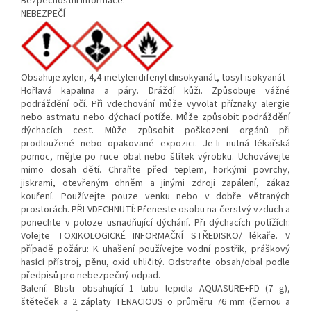
Bezpečnostní informace:
NEBEZPEČÍ
Obsahuje xylen, 4,4-metylendifenyl diisokyanát, tosyl-isokyanát
Hořlavá kapalina a páry. Dráždí kůži. Způsobuje vážné
podráždění očí. Při vdechování může vyvolat příznaky alergie
nebo astmatu nebo dýchací potíže. Může způsobit podráždění
dýchacích cest. Může způsobit poškození orgánů při
prodloužené nebo opakované expozici. Je-li nutná lékařská
pomoc, mějte po ruce obal nebo štítek výrobku. Uchovávejte
mimo dosah dětí. Chraňte před teplem, horkými povrchy,
jiskrami, otevřeným ohněm a jinými zdroji zapálení, zákaz
kouření. Používejte pouze venku nebo v dobře větraných
prostorách. PŘI VDECHNUTÍ: Přeneste osobu na čerstvý vzduch a
ponechte v poloze usnadňující dýchání. Při dýchacích potížích:
Volejte TOXIKOLOGICKÉ INFORMAČNÍ STŘEDISKO/ lékaře. V
případě požáru: K uhašení používejte vodní postřik, práškový
hasící přístroj, pěnu, oxid uhličitý. Odstraňte obsah/obal podle
předpisů pro nebezpečný odpad.
Balení: Blistr obsahující 1 tubu lepidla AQUASURE+FD (7 g),
štěteček a 2 záplaty TENACIOUS o průměru 76 mm (černou a