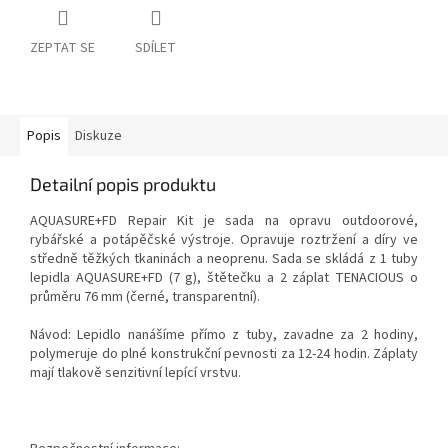
ZEPTAT SE
SDÍLET
Popis
Diskuze
Detailní popis produktu
AQUASURE+FD Repair Kit je sada na opravu outdoorové,
rybářské a potápěčské výstroje. Opravuje roztržení a díry ve
středně těžkých tkaninách a neoprenu. Sada se skládá z 1 tuby
lepidla AQUASURE+FD (7 g), štětečku a 2 záplat TENACIOUS o
průměru 76 mm (černé, transparentní).
Návod: Lepidlo nanášíme přímo z tuby, zavadne za 2 hodiny,
polymeruje do plné konstrukční pevnosti za 12-24 hodin. Záplaty
mají tlakově senzitivní lepící vrstvu.