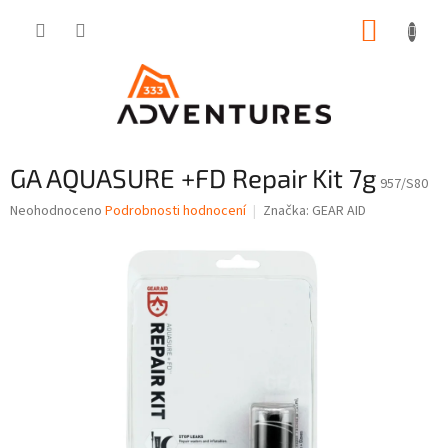
Přejít
NÁKUP
na
obsah
KOŠÍK
GA AQUASURE +FD Repair Kit 7g
957/S80
Průměrné
Neohodnoceno
Podrobnosti hodnocení
Značka:
GEAR AID
hodnocení
produktu
je
0,0
z
5
hvězdiček.