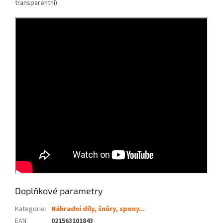
transparentní).
Doplňkové parametry
Kategorie
:
Náhradní díly, šnůry, spony...
EAN
:
021563101843