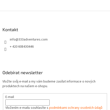
Z
á
p
a
Kontakt
t
info
@
333adventures.com
í
+ 420 608430446
Odebírat newsletter
Vložte svůj e-mail a my vám budeme zasílat informace o nových
produktech na našem e-shopu.
E-mail
Vložením e-mailu souhlasíte s
podmínkami ochrany osobních údajů