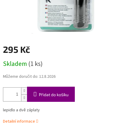
295 Kč
Měrná
Skladem
(1 ks)
cena:
Můžeme doručit do:
12.8.2026
Přidat do košíku
lepidlo a dvě záplaty
Detailní informace