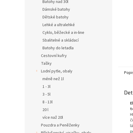
n
Batohy nad 30l
e
Dámské batohy
l
Dětské batohy
Lehké a ultralehké
Cyklo, běžecké a in-line
Sbalitelné a skládací
Batohy do letadla
Cestovní kufry
Tašky
Lodní pytle, obaly
Popi
méně než 1l
1 - 3l
Det
3 - 5l
8 - 13l
E
t
20 l
H
více naž 20l
č
Pouzdra a Peněženky
l
p