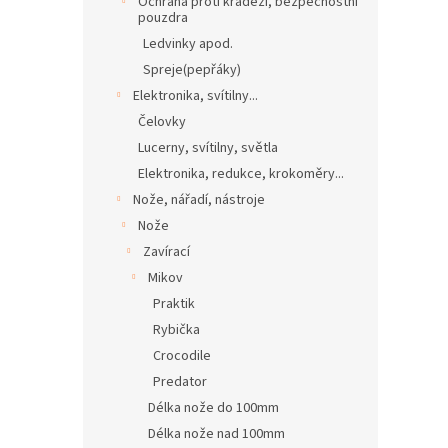
Ochrana proti krádeži, bezpečnostní
pouzdra
Ledvinky apod.
Spreje(pepřáky)
Elektronika, svítilny...
Čelovky
Lucerny, svítilny, světla
Elektronika, redukce, krokoměry...
Nože, nářadí, nástroje
Nože
Zavírací
Mikov
Praktik
Rybička
Crocodile
Predator
Délka nože do 100mm
Délka nože nad 100mm