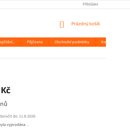
Přihlášení
NÁKUPNÍ
Prázdný košík
KOŠÍK
jištění...
Půjčovna
Obchodní podmínky
Kontakty
 Kč
dnů
oručit do:
11.8.2026
byla vyprodána…