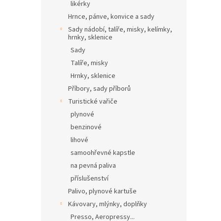
likérky
Hrnce, pánve, konvice a sady
Sady nádobí, talíře, misky, kelímky,
hrnky, sklenice
Sady
Talíře, misky
Hrnky, sklenice
Příbory, sady příborů
Turistické vařiče
plynové
benzinové
lihové
samoohřevné kapstle
na pevná paliva
příslušenství
Palivo, plynové kartuše
Kávovary, mlýnky, doplňky
Presso, Aeropressy...