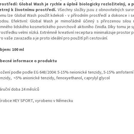
rostředí: Global Wash je rychle a úplně biologicky rozložitelný, a 
etrný k životnímu prostředí.
Všechny složky jsou z obnovitelných surov
omu lze Global Wash použít kdekoli - v přírodním prostředí a dokonce i s
odou. Efektivní: Global Wash je mimořádně účinný s přirozenou silou
emného lidského kosmetického povrchově aktivního činidla. Díky tomu je 
rostředku velmi nízká. Extrémně kreativní receptura minimalizuje prostor 
ro vaše zavazadla a je proto ideální pro použití při cestování.
bjem: 100 ml
becné informace o produktu
ložení podle podle EG 648/2004: 5-15% neionické tenzidy, 5-15% amfoterní
enzidy, <5% anionické tenzidy, fenoxyethanol, caprylyl glycol
áruční doba 24 měsíců
ýrobce HEY SPORT, vyrobeno v Německu