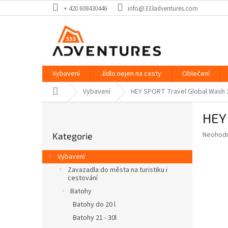
Přejít
+ 420 608430446
info@333adventures.com
na
obsah
Vybavení
Jídlo nejen na cesty
Oblečení
Domů
Vybavení
HEY SPORT Travel Global Wash 
P
HEY
o
Přeskočit
s
Průměr
Neohod
Kategorie
kategorie
t
hodnoce
r
produkt
Vybavení
a
je
Zavazadla do města na turistiku i
0,0
n
cestování
z
n
Batohy
5
í
hvězdič
Batohy do 20 l
p
Batohy 21 - 30l
a