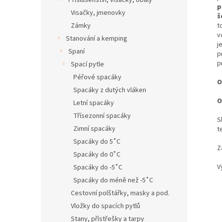
Příslušenství, visačky, obaly
p
Visačky, jmenovky
š
t
Zámky
v
Stanování a kemping
j
Spaní
p
p
Spací pytle
Péřové spacáky
O
Spacáky z dutých vláken
O
Letní spacáky
Třísezonní spacáky
S
Zimní spacáky
t
Spacáky do 5˚C
Z
Spacáky do 0˚C
V
Spacáky do -5˚C
Spacáky do méně než -5˚C
Cestovní polštářky, masky a pod.
Vložky do spacích pytlů
Stany, přístřešky a tarpy