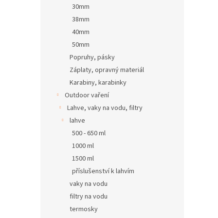
30mm
38mm
40mm
50mm
Popruhy, pásky
Záplaty, opravný materiál
Karabiny, karabinky
Outdoor vaření
Lahve, vaky na vodu, filtry
lahve
500 - 650 ml
1000 ml
1500 ml
příslušenství k lahvím
vaky na vodu
filtry na vodu
termosky