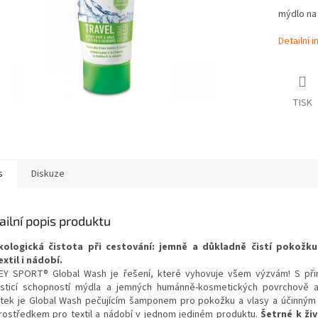
mýdlo na
Detailní 
TISK
s
Diskuze
ailní popis produktu
kologická čistota při cestování: jemně a důkladně čistí pokožku,
extil i nádobí.
EY SPORT® Global Wash je řešení, které vyhovuje všem výzvám! S při
isticí schopností mýdla a jemných humánně-kosmetických povrchově a
átek je Global Wash pečujícím šamponem pro pokožku a vlasy a účinným 
rostředkem pro textil a nádobí v jednom jediném produktu.
Šetrné k ži