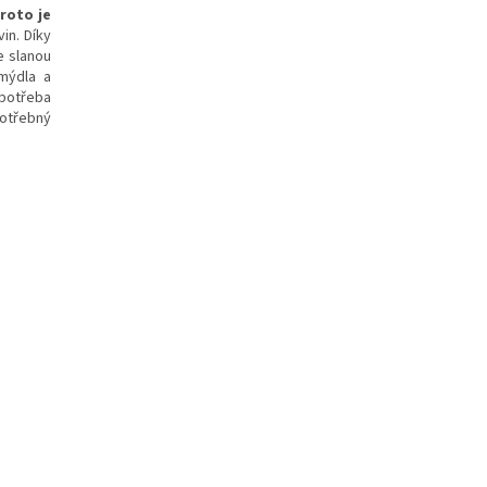
proto je
in. Díky
e slanou
 mýdla a
spotřeba
potřebný