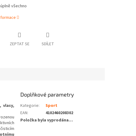
 úplně všechno
informace
ZEPTAT SE
SDÍLET
Doplňkové parametry
 vlasy,
Kategorie
:
Sport
EAN
:
4102460208302
rozenou
Položka byla vyprodána…
ktivních
čisticím
votnímu