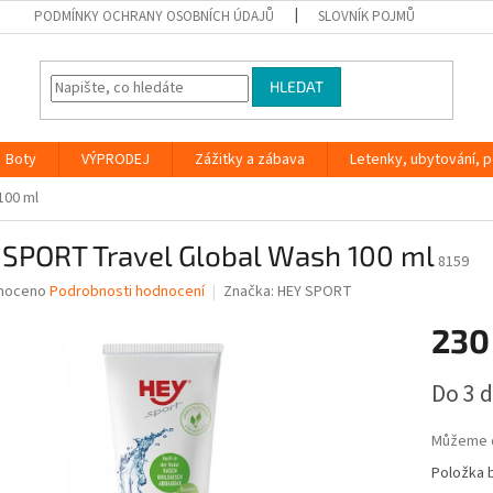
PODMÍNKY OCHRANY OSOBNÍCH ÚDAJŮ
SLOVNÍK POJMŮ
HLEDAT
Boty
VÝPRODEJ
Zážitky a zábava
Letenky, ubytování, po
100 ml
 SPORT Travel Global Wash 100 ml
8159
né
noceno
Podrobnosti hodnocení
Značka:
HEY SPORT
ní
230
u
Měrná
Do 3 
cena:
ek.
Můžeme d
Položka 