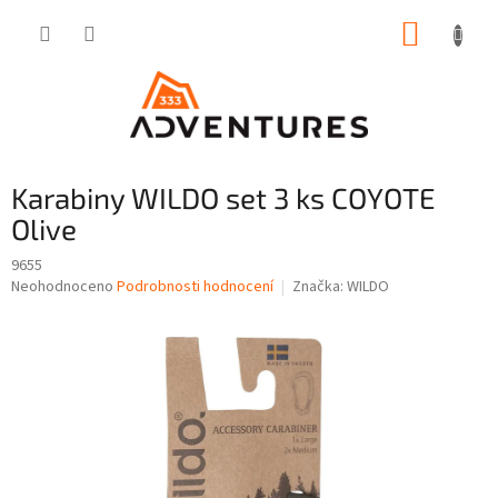
Přejít
NÁKUP
na
obsah
KOŠÍK
Karabiny WILDO set 3 ks COYOTE
Olive
9655
Průměrné
Neohodnoceno
Podrobnosti hodnocení
Značka:
WILDO
hodnocení
produktu
je
0,0
z
5
hvězdiček.