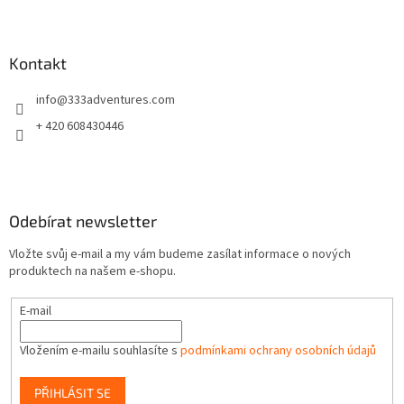
Z
á
p
a
Kontakt
t
info
@
333adventures.com
í
+ 420 608430446
Odebírat newsletter
Vložte svůj e-mail a my vám budeme zasílat informace o nových
produktech na našem e-shopu.
E-mail
Vložením e-mailu souhlasíte s
podmínkami ochrany osobních údajů
PŘIHLÁSIT SE