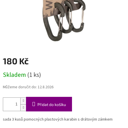
180 Kč
Měrná
Skladem
(1 ks)
cena:
Můžeme doručit do:
12.8.2026
Přidat do košíku
sada 3 kusů pomocných plastových karabin s drátovým zámkem