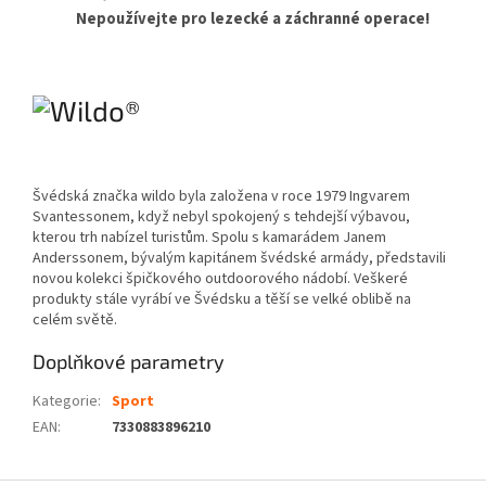
Nepoužívejte pro lezecké a záchranné operace!
Švédská značka wildo byla založena v roce 1979 Ingvarem
Svantessonem, když nebyl spokojený s tehdejší výbavou,
kterou trh nabízel turistům. Spolu s kamarádem Janem
Anderssonem, bývalým kapitánem švédské armády, představili
novou kolekci špičkového outdoorového nádobí. Veškeré
produkty stále vyrábí ve Švédsku a těší se velké oblibě na
celém světě.
Doplňkové parametry
Kategorie
:
Sport
EAN
:
7330883896210