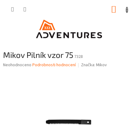
Přejít
NÁKUP
na
obsah
KOŠÍK
Mikov Pilník vzor 75
7328
Průměrné
Neohodnoceno
Podrobnosti hodnocení
Značka:
Mikov
hodnocení
produktu
je
0,0
z
5
hvězdiček.