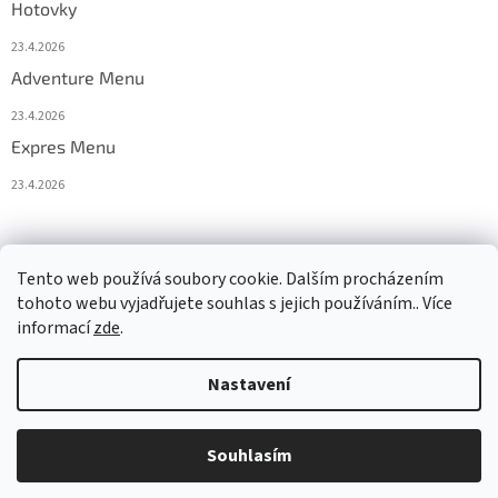
Hotovky
23.4.2026
Adventure Menu
23.4.2026
Expres Menu
23.4.2026
event333
Tento web používá soubory cookie. Dalším procházením
tohoto webu vyjadřujete souhlas s jejich používáním.. Více
informací
zde
.
Vytvořil Shoptet
Nastavení
Copyright 2026
www.333adventures.com
. Všechna práva
Souhlasím
vyhrazena.