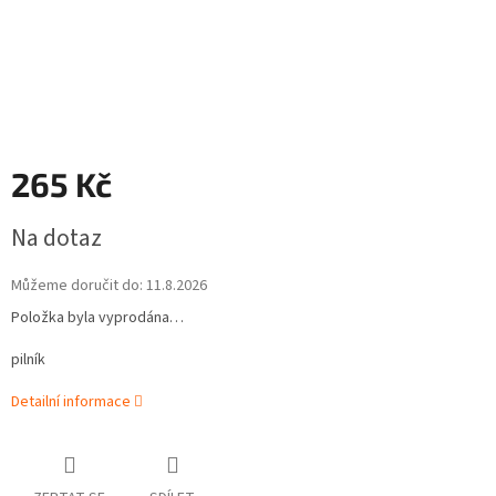
265 Kč
Měrná
Na dotaz
cena:
Můžeme doručit do:
11.8.2026
Položka byla vyprodána…
pilník
Detailní informace