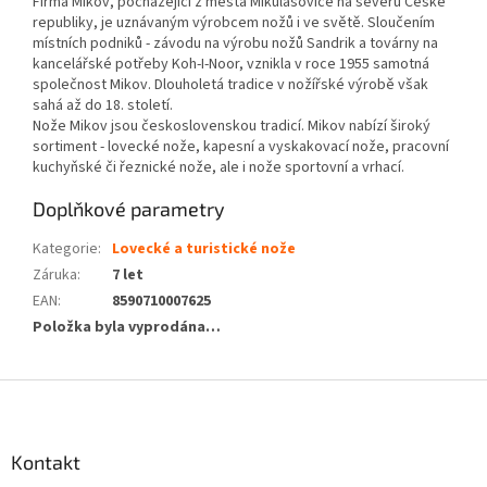
Firma Mikov, pocházející z města Mikulášovice na severu České
republiky, je uznávaným výrobcem nožů i ve světě. Sloučením
místních podniků - závodu na výrobu nožů Sandrik a továrny na
kancelářské potřeby Koh-I-Noor, vznikla v roce 1955 samotná
společnost Mikov. Dlouholetá tradice v nožířské výrobě však
sahá až do 18. století.
Nože Mikov jsou československou tradicí. Mikov nabízí široký
sortiment - lovecké nože, kapesní a vyskakovací nože, pracovní
kuchyňské či řeznické nože, ale i nože sportovní a vrhací.
Doplňkové parametry
Kategorie
:
Lovecké a turistické nože
Záruka
:
7 let
EAN
:
8590710007625
Položka byla vyprodána…
Z
á
p
a
Kontakt
t