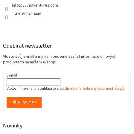
info
@
333adventures.com
í
+ 420 608430446
Odebírat newsletter
Vložte svůj e-mail a my vám budeme zasílat informace o nových
produktech na našem e-shopu.
E-mail
Vložením e-mailu souhlasíte s
podmínkami ochrany osobních údajů
PŘIHLÁSIT SE
Novinky