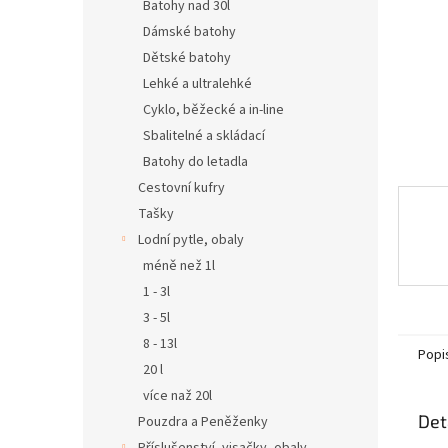
n
Batohy nad 30l
e
Dámské batohy
l
Dětské batohy
Lehké a ultralehké
Cyklo, běžecké a in-line
Sbalitelné a skládací
Batohy do letadla
Cestovní kufry
Tašky
Lodní pytle, obaly
méně než 1l
1 - 3l
3 - 5l
8 - 13l
Popi
20 l
více naž 20l
Det
Pouzdra a Peněženky