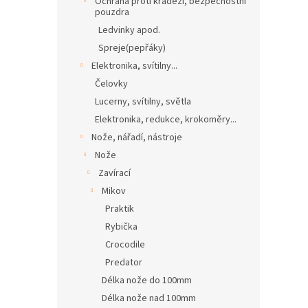
Ochrana proti krádeži, bezpečnostní
pouzdra
Ledvinky apod.
Spreje(pepřáky)
Elektronika, svítilny...
Čelovky
Lucerny, svítilny, světla
Elektronika, redukce, krokoměry...
Nože, nářadí, nástroje
Nože
Zavírací
Mikov
Praktik
Rybička
Crocodile
Predator
Délka nože do 100mm
Délka nože nad 100mm