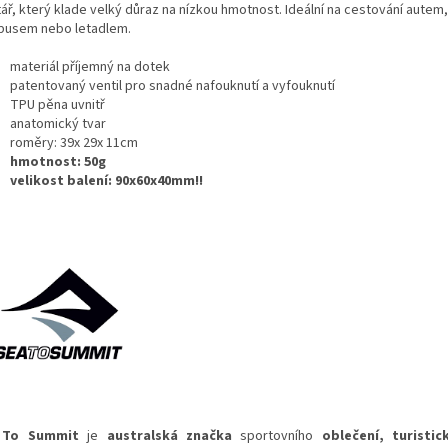
ář, který klade velký důraz na nízkou hmotnost. Ideální na cestování autem,
busem nebo letadlem.
materiál příjemný na dotek
patentovaný ventil pro snadné nafouknutí a vyfouknutí
TPU pěna uvnitř
anatomický tvar
roměry: 39x 29x 11cm
hmotnost: 50g
velikost balení: 90x60x40mm!!
 To Summit
je
australská
značka
sportovního
oblečení
, turistic