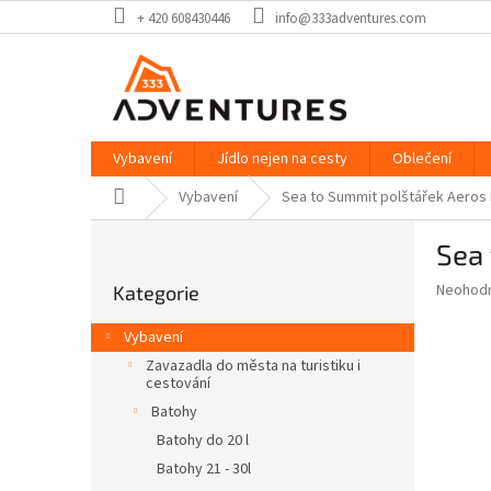
Přejít
+ 420 608430446
info@333adventures.com
na
obsah
Vybavení
Jídlo nejen na cesty
Oblečení
Domů
Vybavení
Sea to Summit polštářek Aeros P
P
Sea 
o
Přeskočit
s
Průměr
Neohod
Kategorie
kategorie
t
hodnoce
r
produkt
Vybavení
a
je
Zavazadla do města na turistiku i
0,0
n
cestování
z
n
Batohy
5
í
hvězdič
Batohy do 20 l
p
Batohy 21 - 30l
a