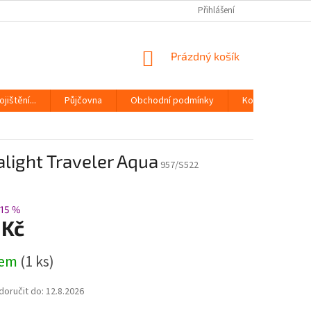
Přihlášení
NÁKUPNÍ
Prázdný košík
KOŠÍK
jištění...
Půjčovna
Obchodní podmínky
Kontakty
alight Traveler Aqua
957/S522
15 %
 Kč
dem
(1 ks)
oručit do:
12.8.2026