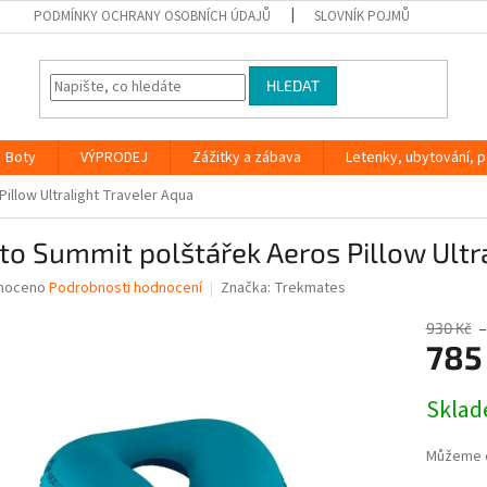
PODMÍNKY OCHRANY OSOBNÍCH ÚDAJŮ
SLOVNÍK POJMŮ
HLEDAT
Boty
VÝPRODEJ
Zážitky a zábava
Letenky, ubytování, po
illow Ultralight Traveler Aqua
to Summit polštářek Aeros Pillow Ultr
né
noceno
Podrobnosti hodnocení
Značka:
Trekmates
ní
u
930 Kč
–
785
Měrná
Skla
cena:
ek.
Můžeme d