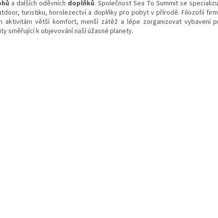
ohů
a dalších oděvních
doplňků
. Společnost Sea To Summit se specializ
tdoor, turistiku, horolezectví a doplňky pro pobyt v přírodě. Filozofií fir
m aktivitám větší komfort, menší zátěž a lépe zorganizovat vybavení 
ity směřující k objevování naší úžasné planety.