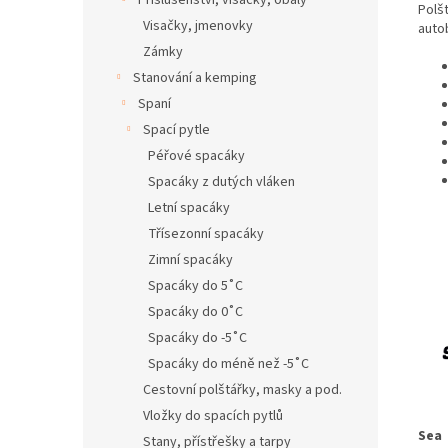
Příslušenství, visačky, obaly
Polšt
Visačky, jmenovky
auto
Zámky
Stanování a kemping
Spaní
Spací pytle
Péřové spacáky
Spacáky z dutých vláken
Letní spacáky
Třísezonní spacáky
Zimní spacáky
Spacáky do 5˚C
Spacáky do 0˚C
Spacáky do -5˚C
Spacáky do méně než -5˚C
Cestovní polštářky, masky a pod.
Vložky do spacích pytlů
Sea
Stany, přístřešky a tarpy