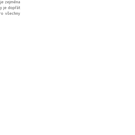
uje zejména
my je dopřát
pro všechny