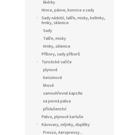
likérky
Hrnce, pánve, konvice a sady
Sady nádobí, talíře, misky, kelímky,
hrnky, sklenice
Sady
Talíře, misky
Hrnky, sklenice
Příbory, sady příborů
Turistické vařiče
plynové
benzinové
lihové
samoohřevné kapstle
na pevná paliva
příslušenství
Palivo, plynové kartuše
Kávovary, mlýnky, doplňky
Presso, Aeropressy...