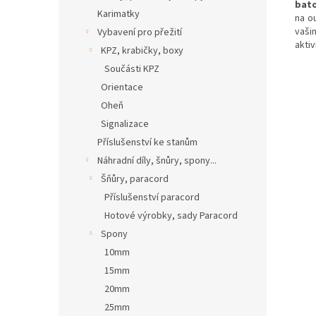
bat
Karimatky
na ou
vaši
Vybavení pro přežití
aktiv
KPZ, krabičky, boxy
Součásti KPZ
Orientace
Oheň
Signalizace
Příslušenství ke stanům
Náhradní díly, šnůry, spony...
Šňůry, paracord
Příslušenství paracord
Hotové výrobky, sady Paracord
Spony
10mm
15mm
20mm
25mm