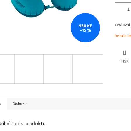
cestovní 
930 Kč
–15 %
Detailní 
TISK
s
Diskuze
ailní popis produktu