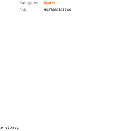
Kategorie
:
Sport
EAN
:
9327868103744
ké výbavy,