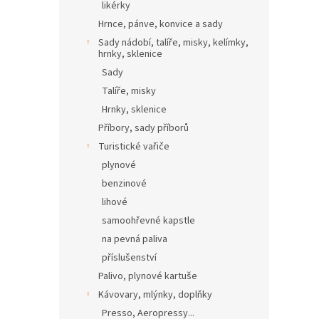
likérky
Hrnce, pánve, konvice a sady
Sady nádobí, talíře, misky, kelímky,
hrnky, sklenice
Sady
Talíře, misky
Hrnky, sklenice
Příbory, sady příborů
Turistické vařiče
plynové
benzinové
lihové
samoohřevné kapstle
na pevná paliva
příslušenství
Palivo, plynové kartuše
Kávovary, mlýnky, doplňky
Presso, Aeropressy...