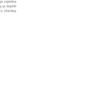
uje zejména
my je dopřát
pro všechny