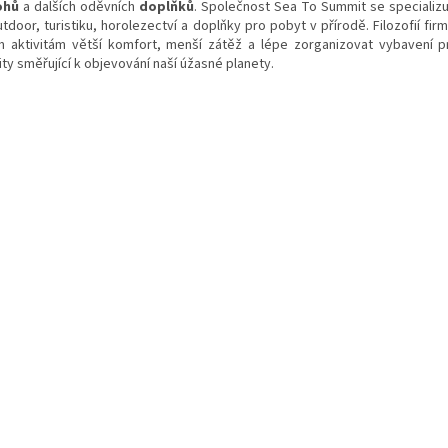
ohů
a dalších oděvních
doplňků
. Společnost Sea To Summit se specializ
tdoor, turistiku, horolezectví a doplňky pro pobyt v přírodě. Filozofií fir
m aktivitám větší komfort, menší zátěž a lépe zorganizovat vybavení 
ity směřující k objevování naší úžasné planety.