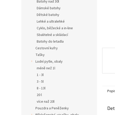
n
Batohy nad 30l
e
Dámské batohy
l
Dětské batohy
Lehké a ultralehké
Cyklo, běžecké a in-line
Sbalitelné a skládací
Batohy do letadla
Cestovní kufry
Tašky
Lodní pytle, obaly
méně než 1l
1 - 3l
3 - 5l
8 - 13l
Popi
20 l
více naž 20l
Det
Pouzdra a Peněženky