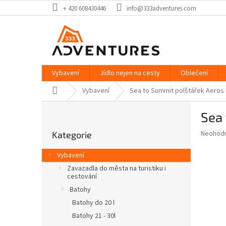
Přejít
+ 420 608430446
info@333adventures.com
na
obsah
Vybavení
Jídlo nejen na cesty
Oblečení
Domů
Vybavení
Sea to Summit polštářek Aeros P
P
Sea 
o
Přeskočit
s
Průměr
Neohod
Kategorie
kategorie
t
hodnoce
r
produkt
Vybavení
a
je
Zavazadla do města na turistiku i
0,0
n
cestování
z
n
Batohy
5
í
hvězdič
Batohy do 20 l
p
Batohy 21 - 30l
a