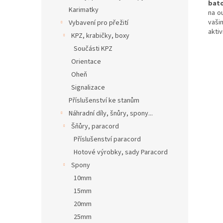
bat
Karimatky
na ou
vaši
Vybavení pro přežití
aktiv
KPZ, krabičky, boxy
Součásti KPZ
Orientace
Oheň
Signalizace
Příslušenství ke stanům
Náhradní díly, šnůry, spony...
Šňůry, paracord
Příslušenství paracord
Hotové výrobky, sady Paracord
Spony
10mm
15mm
20mm
25mm