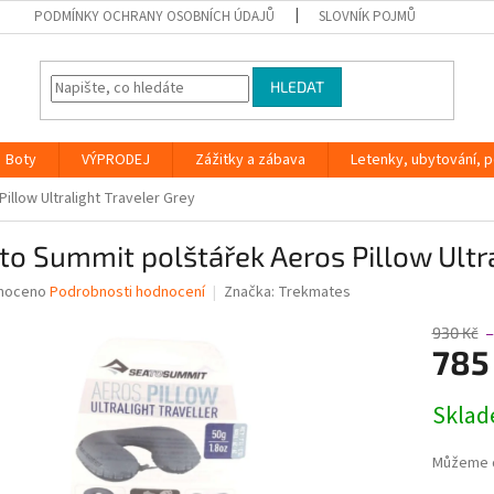
PODMÍNKY OCHRANY OSOBNÍCH ÚDAJŮ
SLOVNÍK POJMŮ
HLEDAT
Boty
VÝPRODEJ
Zážitky a zábava
Letenky, ubytování, po
illow Ultralight Traveler Grey
to Summit polštářek Aeros Pillow Ultra
né
noceno
Podrobnosti hodnocení
Značka:
Trekmates
ní
u
930 Kč
–
785
Měrná
Skla
cena:
ek.
Můžeme d