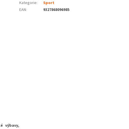
Kategorie
:
Sport
EAN
:
9327868096985
ké výbavy,