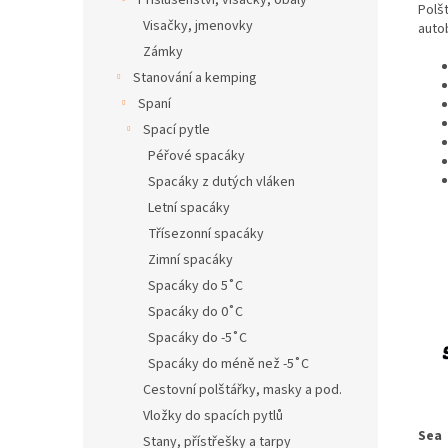
Příslušenství, visačky, obaly
Polšt
Visačky, jmenovky
auto
Zámky
Stanování a kemping
Spaní
Spací pytle
Péřové spacáky
Spacáky z dutých vláken
Letní spacáky
Třísezonní spacáky
Zimní spacáky
Spacáky do 5˚C
Spacáky do 0˚C
Spacáky do -5˚C
Spacáky do méně než -5˚C
Cestovní polštářky, masky a pod.
Vložky do spacích pytlů
Sea
Stany, přístřešky a tarpy