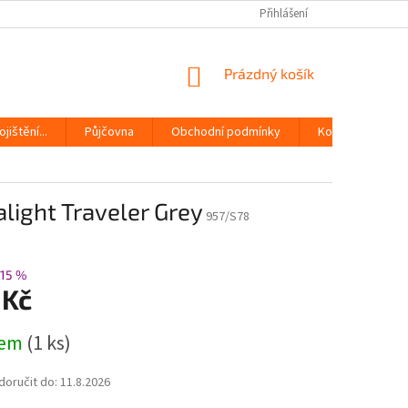
Přihlášení
NÁKUPNÍ
Prázdný košík
KOŠÍK
jištění...
Půjčovna
Obchodní podmínky
Kontakty
light Traveler Grey
957/S78
15 %
 Kč
dem
(1 ks)
oručit do:
11.8.2026