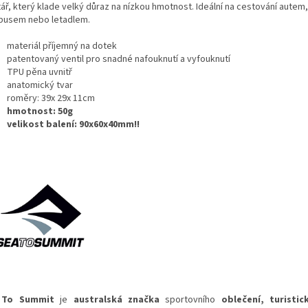
ář, který klade velký důraz na nízkou hmotnost. Ideální na cestování autem,
busem nebo letadlem.
materiál příjemný na dotek
patentovaný ventil pro snadné nafouknutí a vyfouknutí
TPU pěna uvnitř
anatomický tvar
roměry: 39x 29x 11cm
hmotnost: 50g
velikost balení: 90x60x40mm!!
 To Summit
je
australská
značka
sportovního
oblečení
, turistic