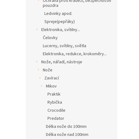
Ochrana proti krádeži, bezpečnostní
pouzdra
Ledvinky apod.
Spreje(pepřáky)
Elektronika, svítilny...
Čelovky
Lucerny, svítilny, světla
Elektronika, redukce, krokoměry...
Nože, nářadí, nástroje
Nože
Zavírací
Mikov
Praktik
Rybička
Crocodile
Predator
Délka nože do 100mm
Délka nože nad 100mm