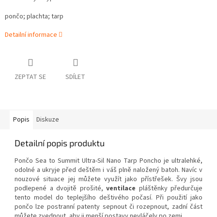
pončo; plachta; tarp
Detailní informace
ZEPTAT SE
SDÍLET
Popis
Diskuze
Detailní popis produktu
Pončo Sea to Summit Ultra-Sil Nano Tarp Poncho je ultralehké,
odolné a ukryje před deštěm i váš plně naložený batoh. Navíc v
nouzové situace jej můžete využít jako přístřešek. Švy jsou
podlepené a dvojitě prošité,
ventilace
pláštěnky předurčuje
tento model do teplejšího deštivého počasí. Při použití jako
pončo lze postranní patenty sepnout či rozepnout, zadní část
můžete zvednout, aby ji menší postavy nevláčely po zemi.