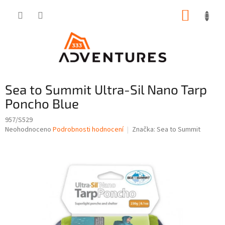
Přejít
NÁKUP
na
obsah
KOŠÍK
Sea to Summit Ultra-Sil Nano Tarp
Poncho Blue
957/S529
Průměrné
Neohodnoceno
Podrobnosti hodnocení
Značka:
Sea to Summit
hodnocení
produktu
je
0,0
z
5
hvězdiček.