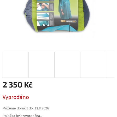
2 350 Kč
Měrná
Vyprodáno
cena:
Můžeme doručit do:
12.8.2026
Položka byla vyprodána…