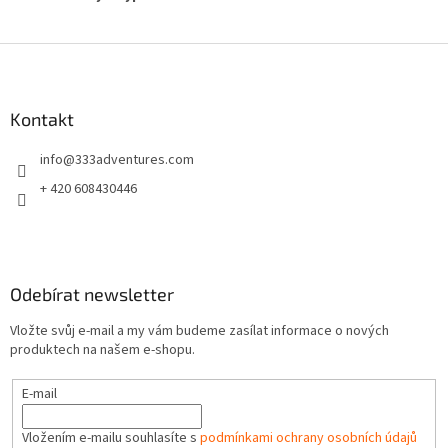
Z
á
p
a
Kontakt
t
info
@
333adventures.com
í
+ 420 608430446
Odebírat newsletter
Vložte svůj e-mail a my vám budeme zasílat informace o nových
produktech na našem e-shopu.
E-mail
Vložením e-mailu souhlasíte s
podmínkami ochrany osobních údajů