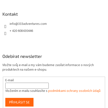
á
p
a
Kontakt
t
info
@
333adventures.com
í
+ 420 608430446
Odebírat newsletter
Vložte svůj e-mail a my vám budeme zasílat informace o nových
produktech na našem e-shopu.
E-mail
Vložením e-mailu souhlasíte s
podmínkami ochrany osobních údajů
PŘIHLÁSIT SE