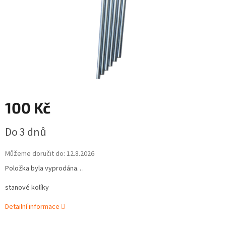
100 Kč
Měrná
Do 3 dnů
cena:
Můžeme doručit do:
12.8.2026
Položka byla vyprodána…
stanové kolíky
Detailní informace