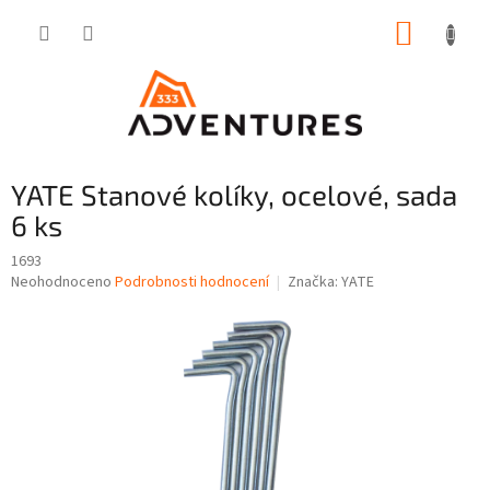
Přejít
NÁKUP
na
obsah
KOŠÍK
YATE Stanové kolíky, ocelové, sada
6 ks
1693
Průměrné
Neohodnoceno
Podrobnosti hodnocení
Značka:
YATE
hodnocení
produktu
je
0,0
z
5
hvězdiček.