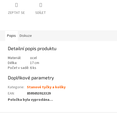
ZEPTAT SE
SDÍLET
Popis
Diskuze
Detailní popis produktu
Materiál:
ocel
Délka:
17 cm
Počet v sadě:
6 ks
Doplňkové parametry
Kategorie
:
Stanové tyčky a kolíky
EAN
:
8595053913329
Položka byla vyprodána…
Z