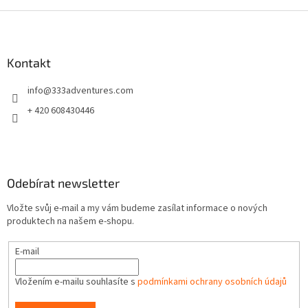
Z
á
p
a
Kontakt
t
info
@
333adventures.com
í
+ 420 608430446
Odebírat newsletter
Vložte svůj e-mail a my vám budeme zasílat informace o nových
produktech na našem e-shopu.
E-mail
Vložením e-mailu souhlasíte s
podmínkami ochrany osobních údajů