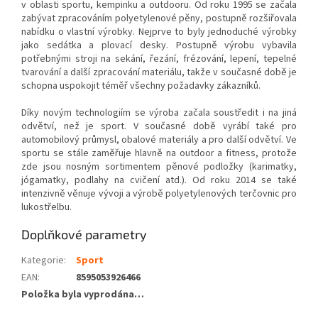
v oblasti sportu, kempinku a outdooru. Od roku 1995 se začala
zabývat zpracováním polyetylenové pěny, postupně rozšiřovala
nabídku o vlastní výrobky. Nejprve to byly jednoduché výrobky
jako sedátka a plovací desky. Postupně výrobu vybavila
potřebnými stroji na sekání, řezání, frézování, lepení, tepelné
tvarování a další zpracování materiálu, takže v současné době je
schopna uspokojit téměř všechny požadavky zákazníků.
Díky novým technologiím se výroba začala soustředit i na jiná
odvětví, než je sport. V současné době vyrábí také pro
automobilový průmysl, obalové materiály a pro další odvětví. Ve
sportu se stále zaměřuje hlavně na outdoor a fitness, protože
zde jsou nosným sortimentem pěnové podložky (karimatky,
jógamatky, podlahy na cvičení atd.). Od roku 2014 se také
intenzivně věnuje vývoji a výrobě polyetylenových terčovnic pro
lukostřelbu.
Doplňkové parametry
Kategorie
:
Sport
EAN
:
8595053926466
Položka byla vyprodána…