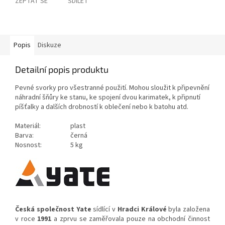
ZEPTAT SE
SDÍLET
Popis
Diskuze
Detailní popis produktu
Pevné svorky pro všestranné použití. Mohou sloužit k připevnění
náhradní šňůry ke stanu, ke spojení dvou karimatek, k připnutí
píšťalky a dalších drobností k oblečení nebo k batohu atd.
Materiál:
plast
Barva:
černá
Nosnost:
5 kg
Česká společnost Yate
sídlící v
Hradci Králové
byla založena
v roce
1991
a zprvu se zaměřovala pouze na obchodní činnost