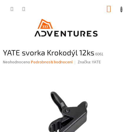
Přejít
NÁKUP
na
obsah
KOŠÍK
YATE svorka Krokodýl 12ks
6061
Průměrné
Neohodnoceno
Podrobnosti hodnocení
Značka:
YATE
hodnocení
produktu
je
0,0
z
5
hvězdiček.