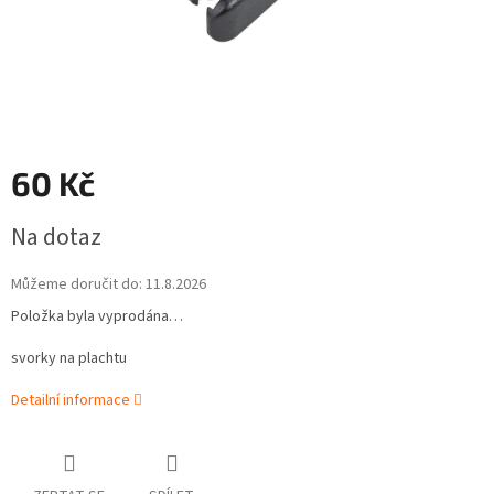
60 Kč
Měrná
Na dotaz
cena:
Můžeme doručit do:
11.8.2026
Položka byla vyprodána…
svorky na plachtu
Detailní informace